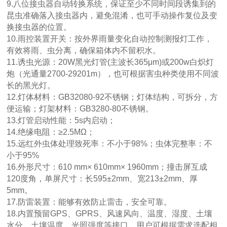
9.八位接虫器自动转换系统，保证至少不同时间段诱集到的
昆虫准确落入接虫器内，避免混淆，也可手动操作复位及变
换接虫器的位置。
10.雨控装置开关：按外界雨量变化自动控制测报灯工作，
有效将雨、虫分离，确保箱体内不留积水。
11.诱虫光源：20W黑光灯管(主波长365μm)或200w白炽灯
炮（光通量2700-29201m），也可根据害虫种类使用不同波
长的黑光灯。
12.灯体材料：GB32080-92不锈钢；灯体结构，可拆分，方
便运输；灯架材料：GB3280-80不锈钢。
13.灯管启动性能：5s内启动；
14.绝缘电阻：≥2.5MΩ；
15.远红外虫体处理致死率：不小于98%；虫体完整率：不
小于95%
16.外形尺寸：610 mm× 610mm× 1960mm；撞击屏互成
120度角，单屏尺寸：长595±2mm、宽213±2mm、厚
5mm。
17.防雷装置：能够有效防止雷击，安全可靠。
18.内置预留GPS、GPRS、风速风向、温度、湿度、土壤
水分、土壤温度、光照强度等接口，用户可根据需求选配相