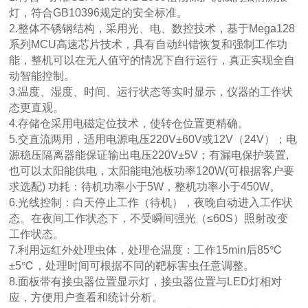
灯，符合GB10396规定的安全标准。
2.整体不锈钢结构，采用光、电、数控技术，基于Mega128
系列MCU高速芯片技术，具有自动纠错恢复和强制工作功
能，整机可以在无人值守的情况下自行运行，真正实现全自
动智能控制。
3.温度、湿度、时间、运行状态等实时显示，仪器的工作状
态更直观。
4.存储仓采用电磁定位技术，使转仓位置更精确。
5.交直流两用，适用电源电压220V±60V或12V（24V）；电
源稳压隔离器能保证输出电压220V±5V；有漏电保护装置,
也可以太阳能供电，太阳能电池板功率120W(可根据客户要
求选配) 功耗：待机功率小于5W，整机功率小于450W。
6.光线控制：白天停止工作（待机），夜晚自动进入工作状
态。在夜间工作状态下，不受瞬间强光（≤60S）照射改变
工作状态。
7.利用远红外处理虫体，处理仓温度：工作15min后85℃
±5℃，处理时间可根据不同的靶标害虫任意调整。
8.面板带有接虫器位置显示灯，接虫器位置与LED灯相对
应，方便用户查看和统计分析。